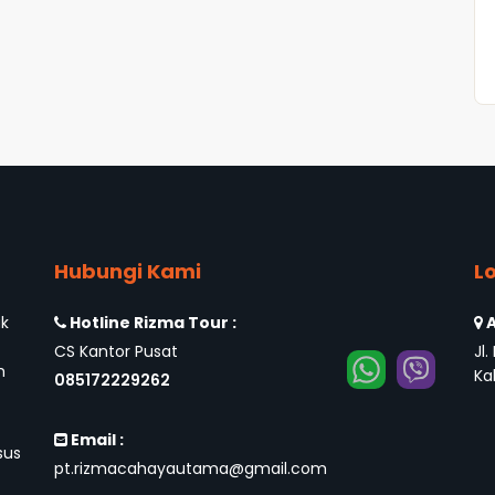
Hubungi Kami
L
ak
Hotline Rizma Tour :
A
CS Kantor Pusat
Jl
h
Ka
085172229262
Email :
sus
pt.rizmacahayautama@gmail.com