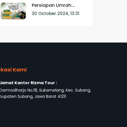
Persiapan Umrah:
Panduan Lengkap untuk
30 October 2024, 13:31
Perjalanan Spiritual
yang Sempurna
okasi Kami
lamat Kantor Rizma Tour :
. Darmodiharjo No.18, Sukamelang, Kec. Subang,
bupaten Subang, Jawa Barat 41211