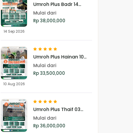
Umroh Plus Badr 14
September 2026
Mulai dari
Rp 38,000,000
14 Sep 2026
Umroh Plus Hainan 10
Agustus 2026
Mulai dari
Rp 33,500,000
10 Aug 2026
Umroh Plus Thaif 03
Januari 2026
Mulai dari
Rp 36,000,000