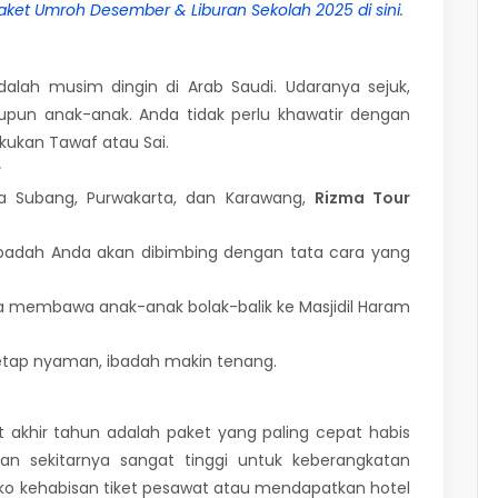
aket Umroh Desember & Liburan Sekolah 2025 di sini
.
alah musim dingin di Arab Saudi. Udaranya sejuk,
pun anak-anak. Anda tidak perlu khawatir dengan
kukan Tawaf atau Sai.
r
a Subang, Purwakarta, dan Karawang,
Rizma Tour
badah Anda akan dibimbing dengan tata cara yang
embawa anak-anak bolak-balik ke Masjidil Haram
etap nyaman, ibadah makin tenang.
t akhir tahun adalah paket yang paling cepat habis
n sekitarnya sangat tinggi untuk keberangkatan
iko kehabisan tiket pesawat atau mendapatkan hotel