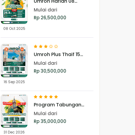
Umroh Harlah 08
Oktober 2025
Mulai dari
Rp 26,500,000
08 Oct 2025
Umroh Plus Thaif 15
September 2025
Mulai dari
Rp 30,500,000
16 Sep 2025
Program Tabungan
Umroh
Mulai dari
Rp 35,000,000
31 Dec 2026