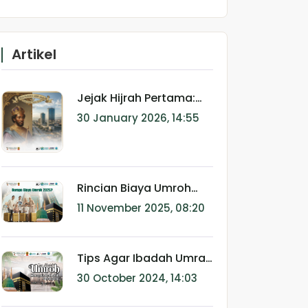
Artikel
Jejak Hijrah Pertama:
Mengapa Umroh Plus
30 January 2026, 14:55
Ethiopia Adalah
Perjalanan Sejarah yang
Wajib Dicoba?
Rincian Biaya Umroh
2026: Berapa Dana
11 November 2025, 08:20
Realistis yang Harus
Disiapkan?
Tips Agar Ibadah Umrah
Menjadi Lebih Khusyuk
30 October 2024, 14:03
dan Bermakna