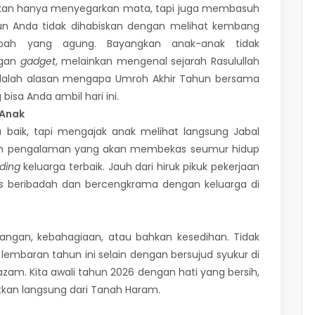
ukan hanya menyegarkan mata, tapi juga membasuh
n Anda tidak dihabiskan dengan melihat kembang
bah yang agung. Bayangkan anak-anak tidak
ngan
gadget
, melainkan mengenal sejarah Rasulullah
 adalah alasan mengapa Umroh Akhir Tahun bersama
isa Anda ambil hari ini.
 Anak
u baik, tapi mengajak anak melihat langsung Jabal
lah pengalaman yang akan membekas seumur hidup
ding
keluarga terbaik. Jauh dari hiruk pikuk pekerjaan
us beribadah dan bercengkrama dengan keluarga di
ngan, kebahagiaan, atau bahkan kesedihan. Tidak
lembaran tahun ini selain dengan bersujud syukur di
. Kita awali tahun 2026 dengan hati yang bersih,
tkan langsung dari Tanah Haram.