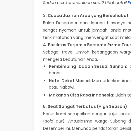
Sudah cek ketersediaan seat? Lihat detail
P
3. Cuaca Jazirah Arab yang Bersahabat
Bulan Desember dan Januari biasanya ad
sangat nyaman untuk jamaah lansia mau
terik matahari yang menyengat saat mela
4. Fasilitas Terjamin Bersama Rizma Tou
Sebagai travel umroh kebanggaan warg
mengerti kebutuhan Anda.
Pembimbing Ibadah Sesuai Sunnah:
I
benar.
Hotel Dekat Masjid:
Memudahkan Anda m
atau Nabawi.
Makanan Cita Rasa Indonesia:
Lidah t
5. Seat Sangat Terbatas (High Season)
Harus kami sampaikan dengan jujur, pake
(
sold out
). Antusiasme warga Subang da
Desember ini. Menunda pendaftaran beris