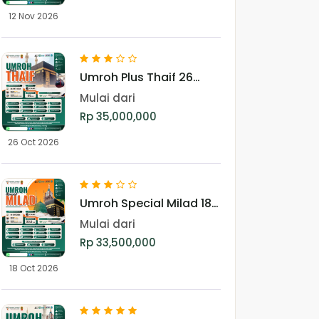
12 Nov 2026
Umroh Plus Thaif 26
Oktober 2026
Mulai dari
Rp 35,000,000
26 Oct 2026
Umroh Special Milad 18
Oktober 2026
Mulai dari
Rp 33,500,000
18 Oct 2026