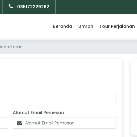
085172229262
Beranda
Umroh
Tour Perjalanan
endaftaran
one Pemesan
Alamat Email Pemesan
Alamat Email Pemesan