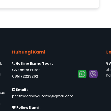
Hubungi Kami
L
ak
Hotline Rizma Tour :
A
CS Kantor Pusat
Jl
h
Ka
085172229262
Email :
sus
pt.rizmacahayautama@gmail.com
i
Follow Kami :